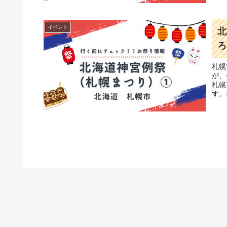
イベント
北
ろ
札幌
が、
札幌
す。