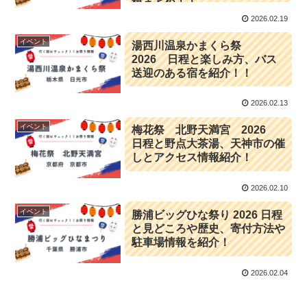
総まとめ！！
2026.02.19
イベント
湯西川温泉かまくら祭
2026 日程と楽しみ方、バス
送迎のある宿を紹介！！
2026.02.13
イベント
梅花祭 北野天満宮 2026
日程と野点大茶湯、天神市の催
しとアクセス情報紹介！
2026.02.10
イベント
勝浦ビッグひな祭り 2026 日程
と見どころや歴史、寄付方法や
駐車場情報を紹介！
2026.02.04