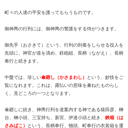
町々の人達の平安を護ってもらうものです。
御神輿の行列には、御神輿の警護をする侍がつきます。
御先手（おさきて）という、行列の到着をしらせる役人を
先頭に、神官が道を清め、鉄砲組、長柄（ながえ）、長柄
奉行と続きます。
中盤では、珍しい
傘廻し（かさまわし）
という、妙技をご
覧になれます。これは、露払いの意味を兼ねたものらし
く、見どころの一つとなります。
傘廻しに続き、神輿行列を道案内する神である猿田彦、榊
台、榊小頭、三宝持ち、新宮、伊達小頭と続き、
鋏箱（は
さみばこ）
という、長柄奉行、物頭、町奉行の衣装箱を運