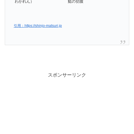
わかれん）
鯰の切腹
引用：https://shinjo-matsuri.jp
スポンサーリンク