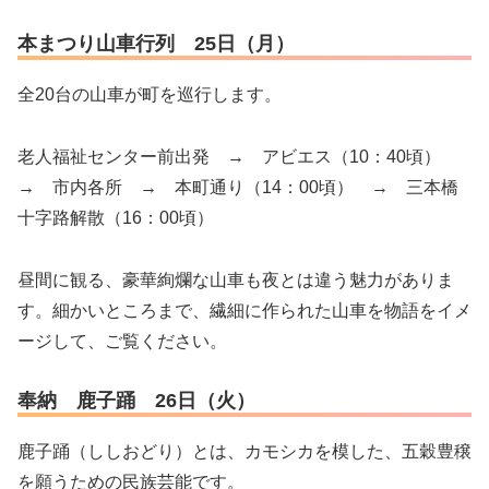
本まつり山車行列 25日（月）
全20台の山車が町を巡行します。
老人福祉センター前出発 → アビエス（10：40頃）
→ 市内各所 → 本町通り（14：00頃） → 三本橋
十字路解散（16：00頃）
昼間に観る、豪華絢爛な山車も夜とは違う魅力がありま
す。細かいところまで、繊細に作られた山車を物語をイメ
ージして、ご覧ください。
奉納 鹿子踊 26日（火）
鹿子踊（ししおどり）とは、カモシカを模した、五穀豊穣
を願うための民族芸能です。