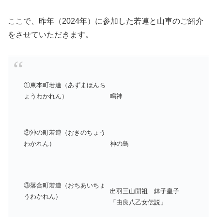
ここで、昨年（2024年）に参加した若連と山車のご紹介
をさせていただきます。
①東本町若連（あずまほんち
ょうわかれん）
鳴神
②沖の町若連（おきのちょう
わかれん）
神の鳥
③落合町若連（おちあいちょ
出羽三山開祖 鉢子皇子
うわかれん）
「由良八乙女伝説」