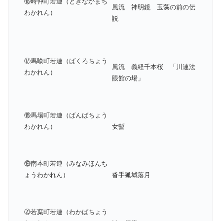
⑯時仲町若連（ときなかまち
風流 神明鏡 玉藻の前の伝
わかれん）
説
⑰馬喰町若連（ばくろちょう
風流 義経千本桜 「川連法
わかれん）
眼館の場」
⑱馬場町若連（ばんばちょう
わかれん）
女暫
⑲南本町若連（みなみほんち
ょうわかれん）
沓手狐城落月
⑳若葉町若連（わかばちょう