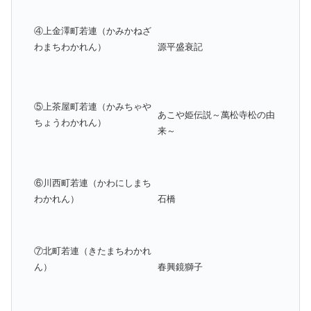
④上金澤町若連（かみかねざ
わまちわかれん）
源平盛衰記
⑤上茶屋町若連（かみちゃや
あこや姫伝説～萬松寺松の由
ちょうわかれん）
来～
⑥川西町若連（かわにしまち
わかれん）
石橋
⑦北町若連（きたまちわかれ
ん）
春興鏡獅子