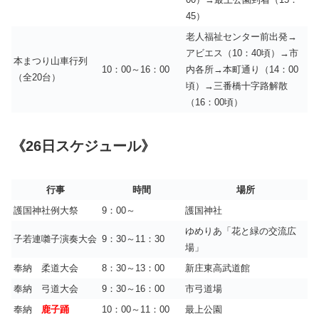
45）
老人福祉センター前出発→
アビエス（10：40頃）→市
本まつり山車行列
10：00～16：00
内各所→本町通り（14：00
（全20台）
頃）→三番橋十字路解散
（16：00頃）
《26日スケジュール》
行事
時間
場所
護国神社例大祭
9：00～
護国神社
ゆめりあ「花と緑の交流広
子若連囃子演奏大会
9：30～11：30
場」
奉納 柔道大会
8：30～13：00
新庄東高武道館
奉納 弓道大会
9：30～16：00
市弓道場
奉納
鹿子踊
10：00～11：00
最上公園