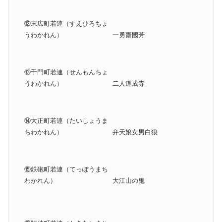
⑫末広町若連（すえひろちょ
うわかれん）
一勇齋國芳
⑬千門町若連（せんもんちょ
うわかれん）
二人道成寺
⑭大正町若連（たいしょうま
ちわかれん）
弁天娘女男白狼
⑮鉄砲町若連（てっぽうまち
わかれん）
大江山の鬼