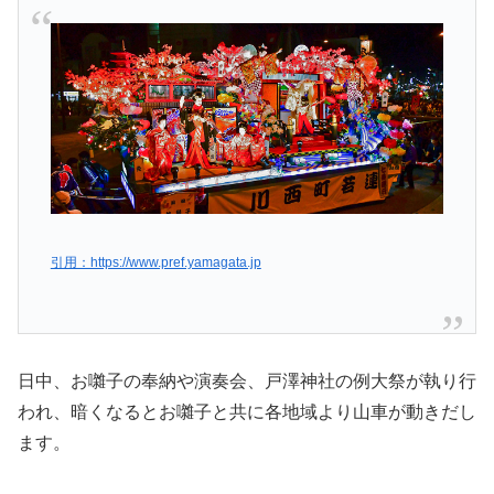
引用：https://www.pref.yamagata.jp
日中、お囃子の奉納や演奏会、戸澤神社の例大祭が執り行
われ、暗くなるとお囃子と共に各地域より山車が動きだし
ます。