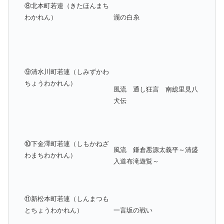
⑧北本町若連（きたほんまち
わかれん）
瀧の白糸
⑨清水川町若連（しみずかわ
ちょうわかれん）
風流 通し狂言 南総里見八
犬伝
⑩下金澤町若連（しもかねざ
風流 鎌倉悪源太義平～清盛
わまちわかれん）
入道布滝遊覧～
⑪新松本町若連（しんまつも
とちょうわかれん）
一言坂の戦い