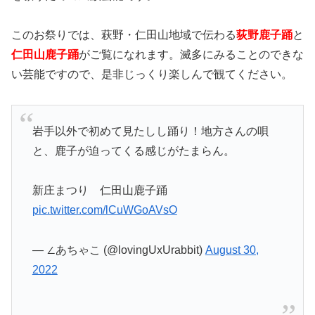
このお祭りでは、萩野・仁田山地域で伝わる
荻野鹿子踊
と
仁田山鹿子踊
がご覧になれます。滅多にみることのできな
い芸能ですので、是非じっくり楽しんで観てください。
岩手以外で初めて見たしし踊り！地方さんの唄
と、鹿子が迫ってくる感じがたまらん。
新庄まつり 仁田山鹿子踊
pic.twitter.com/lCuWGoAVsO
— ∠あちゃこ (@lovingUxUrabbit)
August 30,
2022