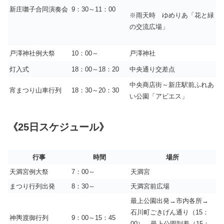
新庄囃子合同演奏会
9：30～11：00
※雨天時 ゆめりあ「花と緑
の交流広場」
戸澤神社例大祭
10：00～
戸澤神社
灯入式
18：00～18：20
中央通り交差点
中央商店街～新庄駅前ふれあ
宵まつり山車行列
18：30～20：30
い公園「アビエス」
《25日スケジュール》
行事
時間
場所
天満宮例大祭
7：00～
天満宮
まつり行列出発
8：30～
天満宮前広場
最上公園出発→市内各所→
石川町ごきげん通り（15：
神輿渡御行列
9：00～15：45
00）→最上公園到着（15：