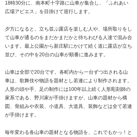
18時30分に、南本町十字路に山車が集合し、「ふれあい
広場アビエス」を目掛けて巡行します。
夕方になると、立ち並ぶ露店を楽しむ人や、場所取りをし
て山車が通るのをまだかまだかと待ちわびる人達で混み合
います。最上公園から新庄駅にかけて続く道に露店が立ち
並び、その中を20台の山車が順番に進みます。
山車は全部で20台です。各町内から一台ずつ出される山
車は、歌舞伎や物語を題材とし若連により制作されます。
人形の頭や手、足の制作には100年以上続く人形彫刻師の
家系である、野川家が手掛けますが、山車の題材から構
図、骨組みや衣装、小道具、大道具、装飾などは全て若連
が手掛けます。
毎年変わる各山車の題材となる物語を、これでもかっ！と