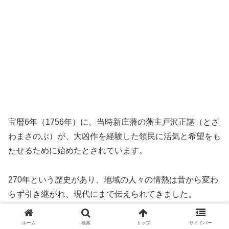
宝暦6年（1756年）に、当時新庄藩の藩主戸沢正諶（とざ
わまさのぶ）が、大凶作を経験した領民に活気と希望をも
たせるために始めたとされています。
270年という歴史があり、地域の人々の情熱は昔から変わ
らず引き継がれ、現代にまで伝えられてきました。
山車の魅力や、地域の方々や若連の、祭りに対する情熱が
ホーム
検索
トップ
サイドバー