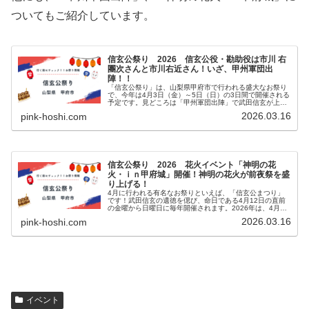
ついてもご紹介しています。
信玄公祭り 2026 信玄公役・勘助役は市川 右
團次さんと市川右近さん！いざ、甲州軍団出
陣！！
「信玄公祭り」は、山梨県甲府市で行われる盛大なお祭り
で、今年は4月3日（金）～5日（日）の3日間で開催される
予定です。見どころは「甲州軍団出陣」で武田信玄が上杉
謙信と戦った「川中島合戦」に出陣する様子を再現したも
2026.03.16
pink-hoshi.com
ので、見事な時代絵巻をご覧い...
信玄公祭り 2026 花火イベント「神明の花
火・ｉｎ甲府城」開催！神明の花火が前夜祭を盛
り上げる！
4月に行われる有名なお祭りといえば、「信玄公まつり」
です！武田信玄の遺徳を偲び、命日である4月12日の直前
の金曜から日曜日に毎年開催されます。2026年は、4月3
日（金）～5日（日）の3日間で開催予定です。今回は、前
2026.03.16
pink-hoshi.com
夜祭で行われる花火イベン...
イベント