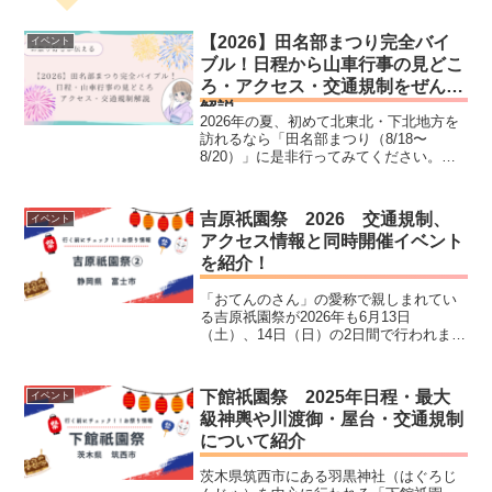
【2026】田名部まつり完全バイ
イベント
ブル！日程から山車行事の見どこ
ろ・アクセス・交通規制をぜんぶ
解説
2026年の夏、初めて北東北・下北地方を
訪れるなら「田名部まつり（8/18〜
8/20）」に是非行ってみてください。京
都祇園祭の流れを汲む豪華な山車（だ
し）、町中を埋め尽くす賑やかな屋台
（露店）、そして涙を誘う感動のフィナ
吉原祇園祭 2026 交通規制、
イベント
ーレ「五車別れ」まで...
アクセス情報と同時開催イベント
を紹介！
「おてんのさん」の愛称で親しまれてい
る吉原祇園祭が2026年も6月13日
（土）、14日（日）の2日間で行われま
す。近くに富士山を望むことができる、
静岡県富士市の吉原地区の有名な祭り
で、毎年20万人以上の来場者数を誇る、
下館祇園祭 2025年日程・最大
イベント
東海一の祇園祭と言われ...
級神輿や川渡御・屋台・交通規制
について紹介
茨木県筑西市にある羽黒神社（はぐろじ