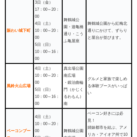
3日（金）
17：00～20：
00
舞鶴城公
4日（土）
舞鶴城公園から紅梅北
園・遊亀橋
賑わい城下町
10：00～20：
通りにかけて、ずらり
通り・こう
00
と屋台が並びます。
ふ亀屋座
5日（日）
10：00～16：
00
4日（土）
真出場公園
10：00～20：
南広場
グルメと家族で楽しめ
00
・鍛治曲輪
風鈴火山広場
る体験ブースがいっぱ
5日（日）
門（かじく
い
10：00～16：
るわもん）
00
南
ベーコン好きには必
4日（土）
見！
10：00～20：
姉妹都市を結ぶ、アメ
ベーコンブー
00
舞鶴城公園
リカ・アイオア州で10