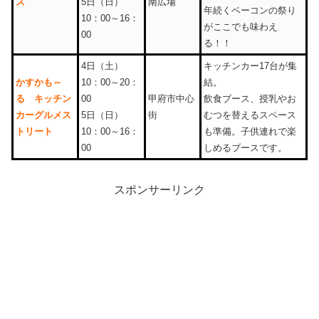
ス
5日（日）
南広場
年続くベーコンの祭り
10：00～16：
がここでも味わえ
00
る！！
4日（土）
キッチンカー17台が集
かすかも～
10：00～20：
結。
る キッチン
00
甲府市中心
飲食ブース、授乳やお
カーグルメス
5日（日）
街
むつを替えるスペース
トリート
10：00～16：
も準備。子供連れで楽
00
しめるブースです。
スポンサーリンク