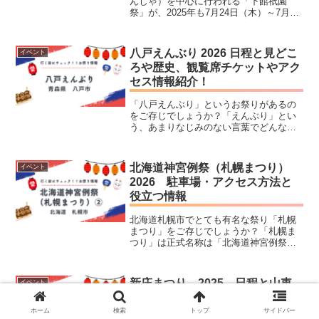
んじゃ）を中心に行われる「下館祇園
祭」が、2025年も7月24日（木）～7月27
日（日）の4日間で開催されます。日本最
大級といわれる平成神輿渡御と、最終日
に執り行われる明治神輿の川渡御が見ど
八戸えんぶり 2026 日程と見どこ
イベント
ころとなる祭で...
ろや歴史、観覧席チケットやアク
セス情報紹介！
「八戸えんぶり」というお祭りがあるの
をご存じでしょうか？「えんぶり」とい
う、あまりなじみのない言葉でどんなお
祭りだろう？と思う方も多いはず。「え
んぶり」とは、青森県の冬の三大祭りの
一つで、歴史と伝統があり、その地域の
北海道神宮例祭（札幌まつり）
イベント
人々の想いが詰まった素晴...
2026 駐車場・アクセス方法と
役立つ情報
北海道札幌市でとても有名な祭り「札幌
まつり」をご存じでしょうか？「札幌ま
つり」は正式名称は「北海道神宮例祭」
といい、100年以上の歴史がある祭りで、
市内の方々はもちろん、観光客が多く訪
れ、札幌市内がもっとも賑わう行事で
新庄まつり 2025 日程と山車
イベント
す。屋台が多いことでも...
の魅力や歴史、観覧席やアクセス
の情報紹介！
ホーム
検索
トップ
サイドバー