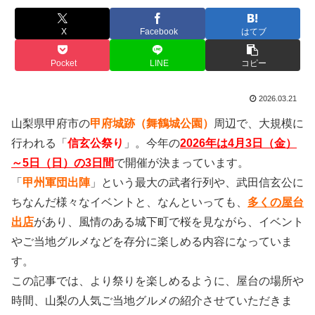
X
Facebook
はてブ
Pocket
LINE
コピー
2026.03.21
山梨県甲府市の
甲府城跡（舞鶴城公園）
周辺で、大規模に
行われる「
信玄公祭り
」。今年の
2026年は4月3日（金）
～5日（日）の
3日間
で開催が決まっています。
「
甲州軍団出陣
」という最大の武者行列や、武田信玄公に
ちなんだ様々なイベントと、なんといっても、
多くの屋台
出店
があり、風情のある城下町で桜を見ながら、イベント
やご当地グルメなどを存分に楽しめる内容になっていま
す。
この記事では、より祭りを楽しめるように、屋台の場所や
時間、山梨の人気ご当地グルメの紹介させていただきま