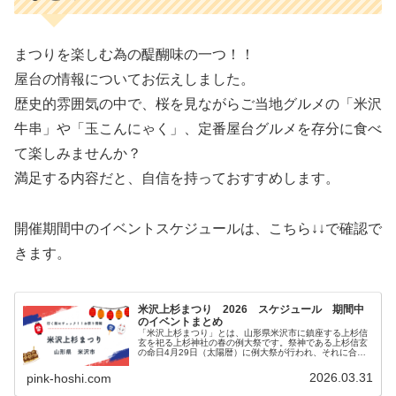
まつりを楽しむ為の醍醐味の一つ！！
屋台の情報についてお伝えしました。
歴史的雰囲気の中で、桜を見ながらご当地グルメの「米沢
牛串」や「玉こんにゃく」、定番屋台グルメを存分に食べ
て楽しみませんか？
満足する内容だと、自信を持っておすすめします。
開催期間中のイベントスケジュールは、こちら↓↓で確認で
きます。
米沢上杉まつり 2026 スケジュール 期間中
のイベントまとめ
「米沢上杉まつり」とは、山形県米沢市に鎮座する上杉信
玄を祀る上杉神社の春の例大祭です。祭神である上杉信玄
の命日4月29日（太陽暦）に例大祭が行われ、それに合わ
せて「米沢上杉まつり」が開催されます。2026年（令和8
年）4月29日（水・祝）～...
2026.03.31
pink-hoshi.com