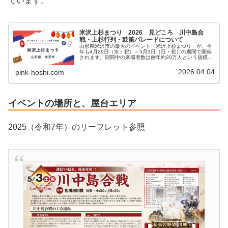
ています。
米沢上杉まつり 2026 見どころ 川中島合
戦・上杉行列・鼓笛パレードについて
山形県米沢市の最大のイベント「米沢上杉まつり」が、今
年も4月29日（水・祝）～5月3日（日・祝）の期間で開催
されます。期間中の来場者数は例年約20万人という規模
で、とても大きなまつりです。ゴールデンウィークのイベ
ントということもあり、大変賑...
2026.04.04
pink-hoshi.com
イベントの場所と、屋台エリア
2025（令和7年）のリーフレット参照