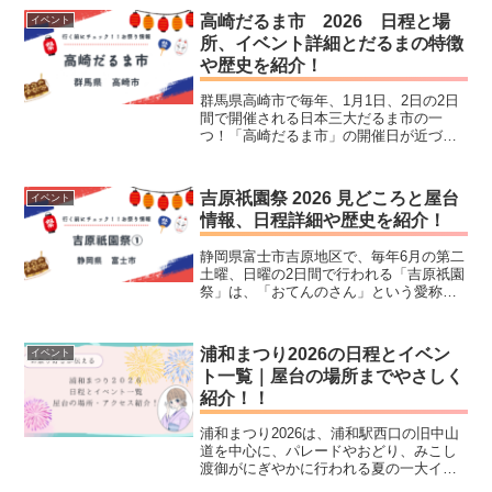
紹介致します。祭りの詳細、見どころの
高崎だるま市 2026 日程と場
イベント
演し物（だしもの）...
所、イベント詳細とだるまの特徴
や歴史を紹介！
群馬県高崎市で毎年、1月1日、2日の2日
間で開催される日本三大だるま市の一
つ！「高崎だるま市」の開催日が近づい
てきました。2026年の開催日も、JR高崎
駅周辺は、だるまを求めて沢山の方が訪
れることでしょう。この記事では、「高
吉原祇園祭 2026 見どころと屋台
イベント
崎だるま市」の2...
情報、日程詳細や歴史を紹介！
静岡県富士市吉原地区で、毎年6月の第二
土曜、日曜の2日間で行われる「吉原祇園
祭」は、「おてんのさん」という愛称で
親しまれ、毎年20万人以上の来場者が訪
れる東海一の大きなお祭りです。どんな
祭りなのか？どのような歴史があるの
浦和まつり2026の日程とイベン
イベント
か？350年以上継承...
ト一覧｜屋台の場所までやさしく
紹介！！
浦和まつり2026は、浦和駅西口の旧中山
道を中心に、パレードやおどり、みこし
渡御がにぎやかに行われる夏の一大イベ
ントです。日程によって会場や内容が変