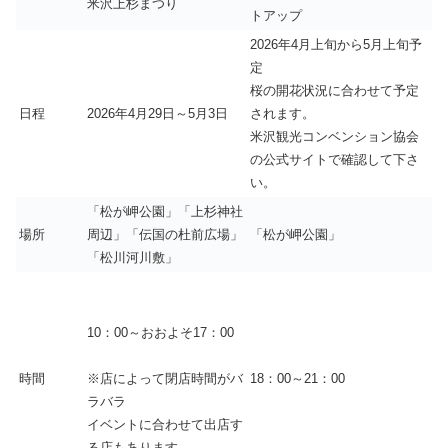
米沢上杉まつり
トアップ
2026年4月上旬から5月上旬予
定
桜の開花状況に合わせて予定
日程
2026年4月29日～5月3日
されます。
米沢観光コンベンション協会
の公式サイトで確認して下さ
い。
「松が岬公園」「上杉神社
場所
周辺」「伝国の杜前広場」
「松が岬公園」
「松川河川敷」
10：00～おおよそ17：00
時間
18：00～21：00
※店によって閉店時間がバ
ラバラ
イベントに合わせて出店す
る店もあります。