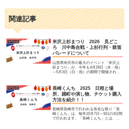
関連記事
米沢上杉まつり 2026 見どこ
イベント
ろ 川中島合戦・上杉行列・鼓笛
パレードについて
山形県米沢市の最大のイベント「米沢上
杉まつり」が、今年も4月29日（水・祝）
～5月3日（日・祝）の期間で開催されま
す。期間中の来場者数は例年約20万人と
いう規模で、とても大きなまつりです。
ゴールデンウィークのイベントというこ
長崎くんち 2025 日程と場
イベント
ともあり、大変賑...
所、踊町や演し物、チケット購入
方法を紹介！！
長崎県長崎市で行われる有名な祭り「長
崎くんち」は、毎年10月7日～9日の3日間
で行われます。「長崎くんち」とは、耳
にしたことはあるけどどういうお祭り？
と知らない方に向けて、わかりやすくご