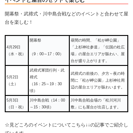
イベントと屋台のセットで楽しむ
開幕祭・武禘式・川中島合戦などのイベントと合わせて屋
台を楽しむ！
開幕祭
昼間の時間、「松が岬公園」
4月29日
「上杉神社参道」「伝国の杜広
（水・祝）
場」の屋台エリアが賑わい、屋
（9：00～17：00）
台が盛り上がります。
武禘式軍団行列・武
武禘式の前後の、夕方～夜の時
5月2日
禘式
間に「松が岬公園」上杉神社周
（土）
（16：25～19：30
辺の屋台エリアが賑わいます。
頃）
5月3日
川中島合戦（14：00
川中島合戦会場の「松川河川
（日・祝）
～15：30頃）
敷」にも屋台が出店します。
☆見どころのイベントについてこちら↓↓の記事でご紹介し