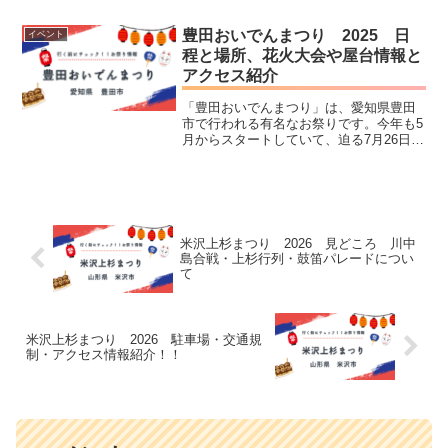
わるため、まず「どの日に何があるの
か」を知っておくと、当日の動きがぐっ
豊田おいでんまつり 2025 日
イベント
とラクになります。この...
程と場所、花火大会や屋台情報と
アクセス紹介
「豊田おいでんまつり」は、愛知県豊田
市で行われる有名なお祭りです。今年も5
月からスタートしていて、迫る7月26日
（土）、27日（日）にはクライマックス
イベントの「おいでん総踊り」、「花火
大会」が予定されています。この記事で
は、これから開催さ...
米沢上杉まつり 2026 見どころ 川中
島合戦・上杉行列・鼓笛パレードについ
て
米沢上杉まつり 2026 駐車場・交通規
制・アクセス情報紹介！！